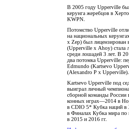
В 2005 году Upperville б
керунга жеребцов в Херт
KWPN.
Потомство Upperville отл
на национальных керунгах 
х Zep) был лицензирован 
(Upperville x Ahoy) стал
среди лошадей 3 лет. В 
два потомка Upperville: 
Edmundo (Kartsevo Uppervi
(Alexandro P x Upperville).
Kartsevo Upperville под 
выиграл личный чемпионат
сборной команды России 
конных играх—2014 в Нор
в CDIO 5* Кубка наций в 
в Финалах Кубка мира по 
в 2015 и 2016 гг.