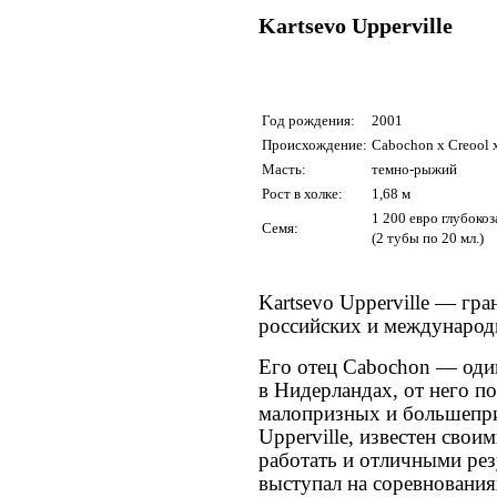
Kartsevo Upperville
Год рождения:
2001
Происхождение:
Cabochon x Creool 
Масть:
темно-рыжий
Рост в холке:
1,68 м
1 200 евро
глубоко
Семя:
(2 тубы по 20 мл.)
Kartsevo Upperville — гра
российских и международ
Его отец Cabochon — оди
в Нидерландах, от него п
малопризных и большепри
Upperville, известен св
работать и отличными рез
выступал на соревновани