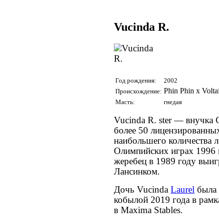
Vucinda R.
Год рождения:
2002
Phin Phin x Volt
Происхождение:
Масть:
гнедая
Vucinda R. ster — внучка 
более 50 лицензированных
наибольшего количества 
Олимпийских играх 1996 
жеребец в 1989 году выиг
Лансинком.
Дочь Vucinda
Laurel
была 
кобылой 2019 года в рамк
в Maxima Stables.