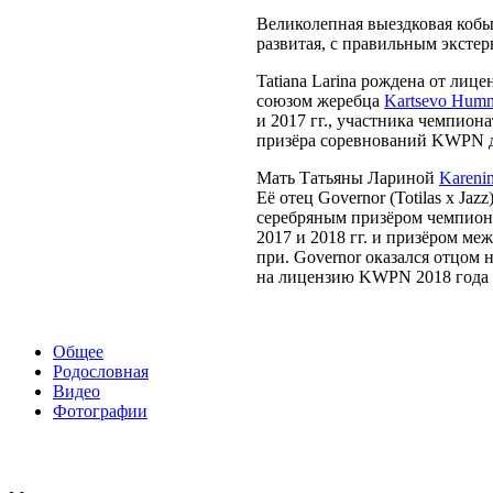
Великолепная выездковая кобы
развитая, с правильным эксте
Tatiana Larina рождена от ли
союзом жеребца
Kartsevo Hum
и 2017 гг., участника чемпион
призёра соревнований KWPN д
Мать Татьяны Лариной
Kareni
Её отец Governor (Totilas x Ja
серебряным призёром чемпио
2017 и 2018 гг. и призёром м
при. Governor оказался отцом
на лицензию KWPN 2018 года и
Общее
Родословная
Видео
Фотографии