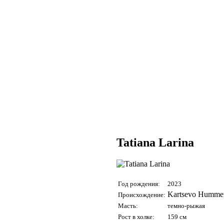
Tatiana Larina
Год рождения:
2023
Kartsevo Hummer
Происхождение:
Масть:
темно-рыжая
Рост в холке:
159 см