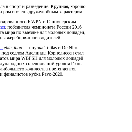
ла в спорт и разведение. Крупная, хорошо
рьером и очень дружелюбным характером.
цензированного KWPN и Ганноверским
mer
, победителя чемпионата России 2016
ата мира по выездке для молодых лошадей,
ля жеребцов-производителей.
na
elite, ibop
— внучка Totilas и De Niro.
zz) под седлом Аделинды Корнелиссен стал
натов мира WBFSH для молодых лошадей
еждународных соревнований уровня Гран-
 наибольшего количества претендентов
 финалистов кубка Pavo-2020.