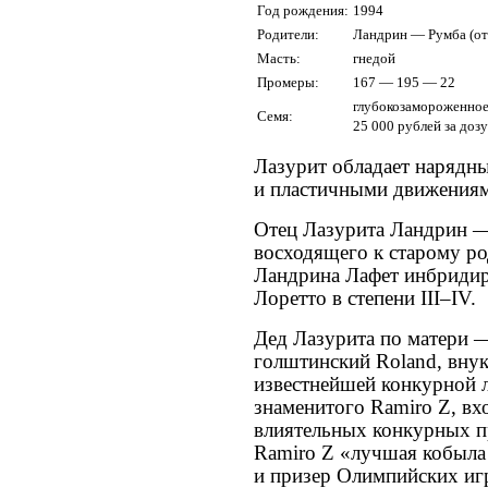
Год рождения:
1994
Родители:
Ландрин — Румба (от
Масть:
гнедой
Промеры:
167 — 195 — 22
глубокозамороженное
Семя:
25 000 рублей за дозу
Лазурит обладает нарядн
и пластичными движения
Отец Лазурита Ландрин —
восходящего к старому ро
Ландрина Лафет инбридир
Лоретто в степени III–IV.
Дед Лазурита по матери 
голштинский Roland, внук
известнейшей конкурной л
знаменитого Ramiro Z, вх
влиятельных конкурных п
Ramiro Z «лучшая кобыла 
и призер Олимпийских игр