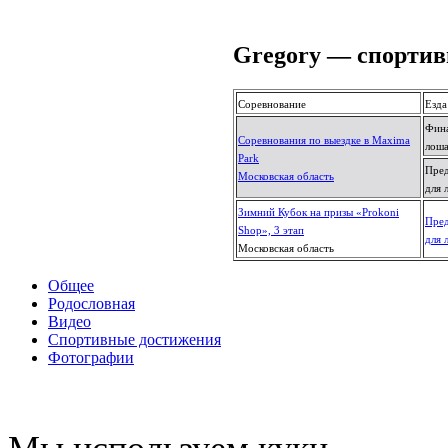
Gregory — спорти
Соревнование
Езда
Фина
Соревнования по выездке в Maxima
лоша
Park
Пред
Московская область
для 
Зимний Кубок на призы «Prokoni
Пред
Shop», 3 этап
для 
Московская область
Общее
Родословная
Видео
Спортивные достижения
Фотографии